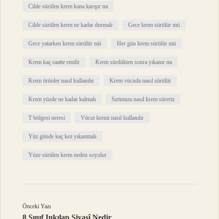
Cilde sürülen krem kana karışır mı
Cilde sürülen krem ne kadar durmalı
Gece krem sürülür mü
Gece yatarken krem sürülür mü
Her gün krem sürülür mü
Krem kaç saatte emilir
Krem sürdükten sonra yıkanır mı
Krem ürünler nasıl kullanılır
Krem vücuda nasıl sürülür
Krem yüzde ne kadar kalmalı
Sırtımıza nasıl krem süreriz
T bölgesi neresi
Vücut kremi nasıl kullanılır
Yüz günde kaç kez yıkanmalı
Yüze sürülen krem neden soyulur
Önceki Yazı
8 Sınıf Inkılap Siyasî Nedir