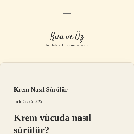
menüyü
Anasayfa
aç
Gizlilik Politikası
Kısa ve Öz
Yasal Uyarı
Hızlı bilgilerle zihnini canlandır!
Hakkımızda
Krem Nasıl Sürülür
Tarih: Ocak 5, 2025
Krem vücuda nasıl
sürülür?