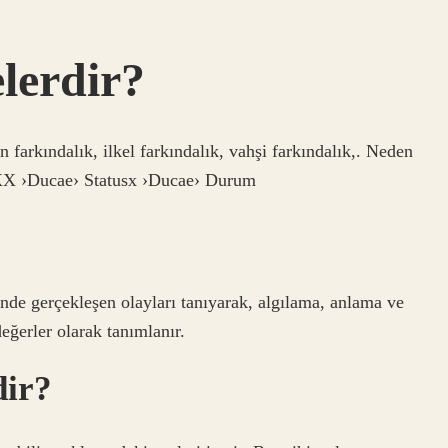
elerdir?
n farkındalık, ilkel farkındalık, vahşi farkındalık,. Neden
 XX ›Ducae› Statusx ›Ducae› Durum
inde gerçekleşen olayları tanıyarak, algılama, anlama ve
değerler olarak tanımlanır.
dir?