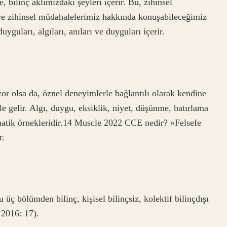
, bilinç aklımızdaki şeyleri içerir. Bu, zihinsel
e zihinsel müdahalelerimiz hakkında konuşabileceğimiz
yguları, algıları, anıları ve duyguları içerir.
or olsa da, öznel deneyimlerle bağlantılı olarak kendine
gelir. Algı, duygu, eksiklik, niyet, düşünme, hatırlama
gmatik örnekleridir.14 Muscle 2022 CCE nedir? »Felsefe
r.
 üç bölümden bilinç, kişisel bilinçsiz, kolektif bilinçdışı
 2016: 17).