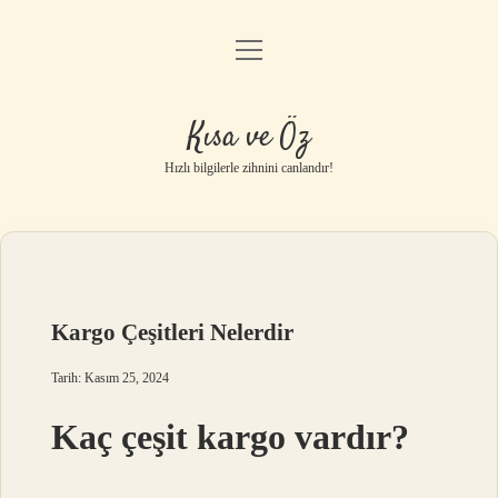
menüyü
Anasayfa
aç
Gizlilik Politikası
Kısa ve Öz
Yasal Uyarı
Hızlı bilgilerle zihnini canlandır!
Hakkımızda
Kargo Çeşitleri Nelerdir
Tarih: Kasım 25, 2024
Kaç çeşit kargo vardır?