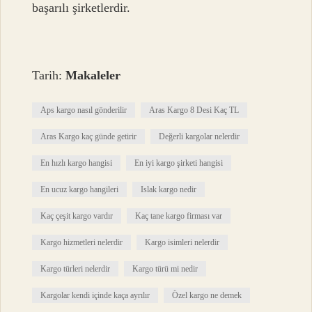
başarılı şirketlerdir.
Tarih:
Makaleler
Aps kargo nasıl gönderilir
Aras Kargo 8 Desi Kaç TL
Aras Kargo kaç günde getirir
Değerli kargolar nelerdir
En hızlı kargo hangisi
En iyi kargo şirketi hangisi
En ucuz kargo hangileri
Islak kargo nedir
Kaç çeşit kargo vardır
Kaç tane kargo firması var
Kargo hizmetleri nelerdir
Kargo isimleri nelerdir
Kargo türleri nelerdir
Kargo türü mi nedir
Kargolar kendi içinde kaça ayrılır
Özel kargo ne demek