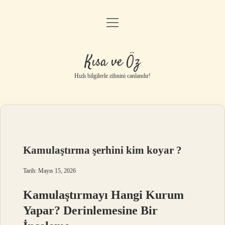
menüyü
Anasayfa
aç
Gizlilik Politikası
Kısa ve Öz
Yasal Uyarı
Hızlı bilgilerle zihnini canlandır!
Hakkımızda
Kamulaştırma şerhini kim koyar ?
Tarih: Mayıs 15, 2026
Kamulaştırmayı Hangi Kurum
Yapar? Derinlemesine Bir