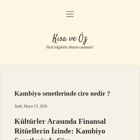
menüyü
Anasayfa
aç
Gizlilik Politikası
Kısa ve Öz
Yasal Uyarı
Hızlı bilgilerle zihnini canlandır!
Hakkımızda
Kambiyo senetlerinde ciro nedir ?
Tarih: Mayıs 13, 2026
Kültürler Arasında Finansal
Ritüellerin İzinde: Kambiyo