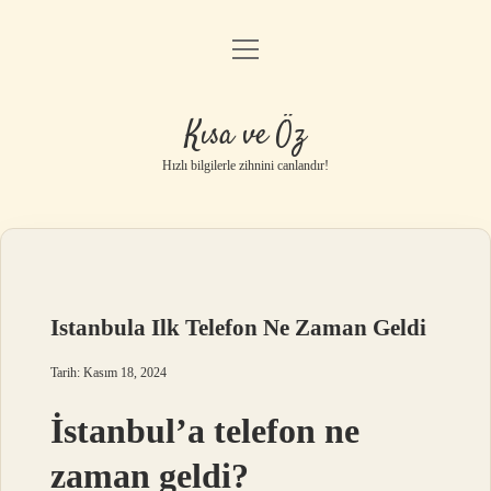
menüyü
Anasayfa
aç
Gizlilik Politikası
Kısa ve Öz
Yasal Uyarı
Hızlı bilgilerle zihnini canlandır!
Hakkımızda
Istanbula Ilk Telefon Ne Zaman Geldi
Tarih: Kasım 18, 2024
İstanbul’a telefon ne
zaman geldi?