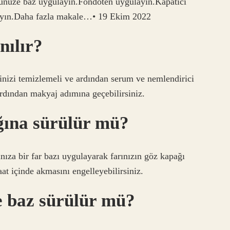
zünüze baz uygulayın.Fondöten uygulayın.Kapatıcı
layın.Daha fazla makale…• 19 Ekim 2022
nılır?
dinizi temizlemeli ve ardından serum ve nemlendirici
rdından makyaj adımına geçebilirsiniz.
ğına sürülür mü?
za bir far bazı uygulayarak farınızın göz kapağı
at içinde akmasını engelleyebilirsiniz.
e baz sürülür mü?