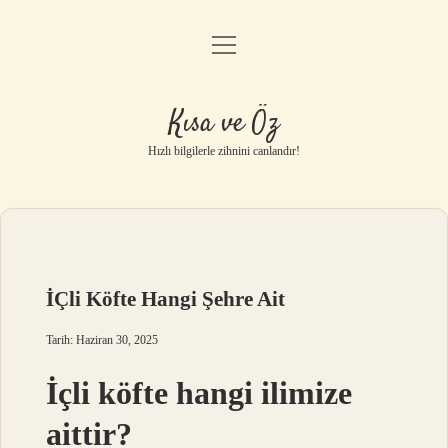
menüyü
Anasayfa
aç
Gizlilik Politikası
Kısa ve Öz
Yasal Uyarı
Hızlı bilgilerle zihnini canlandır!
Hakkımızda
İÇli Köfte Hangi Şehre Ait
Tarih: Haziran 30, 2025
İçli köfte hangi ilimize
aittir?