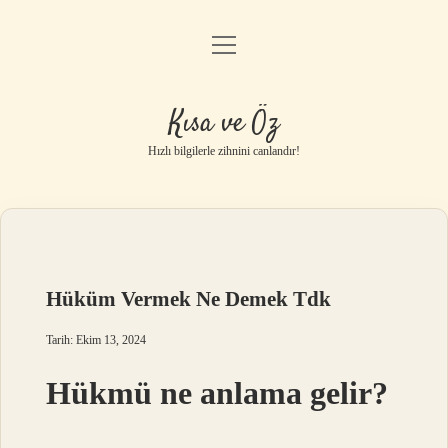
menüyü
Anasayfa
aç
Gizlilik Politikası
Kısa ve Öz
Yasal Uyarı
Hızlı bilgilerle zihnini canlandır!
Hakkımızda
Hüküm Vermek Ne Demek Tdk
Tarih: Ekim 13, 2024
Hükmü ne anlama gelir?