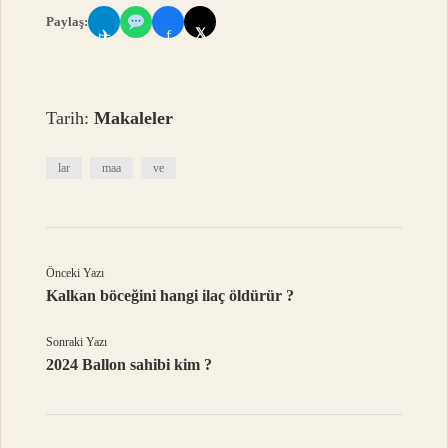
Paylaş:
𝕏
✈
f
Tarih:
Makaleler
lar
maa
ve
Önceki Yazı
Kalkan böceğini hangi ilaç öldürür ?
Sonraki Yazı
2024 Ballon sahibi kim ?