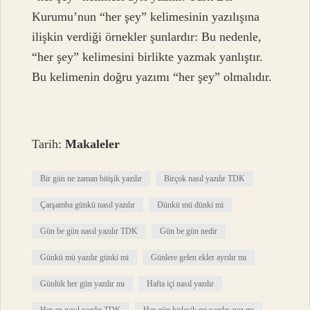
Kurumu’nun “her şey” kelimesinin yazılışına
ilişkin verdiği örnekler şunlardır: Bu nedenle,
“her şey” kelimesini birlikte yazmak yanlıştır.
Bu kelimenin doğru yazımı “her şey” olmalıdır.
Tarih:
Makaleler
Bir gün ne zaman bitişik yazılır
Birçok nasıl yazılır TDK
Çarşamba günkü nasıl yazılır
Dünkü mü dünki mi
Gün be gün nasıl yazılır TDK
Gün be gün nedir
Günkü mü yazılır günki mi
Günlere gelen ekler ayrılır mı
Günlük her gün yazılır mı
Hafta içi nasıl yazılır