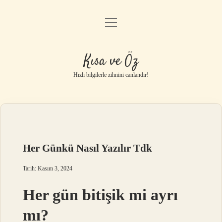
menüyü
Anasayfa
aç
Gizlilik Politikası
Kısa ve Öz
Yasal Uyarı
Hızlı bilgilerle zihnini canlandır!
Hakkımızda
Her Günkü Nasıl Yazılır Tdk
Tarih: Kasım 3, 2024
Her gün bitişik mi ayrı
mı?