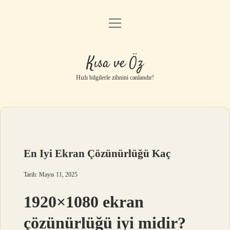
menüyü
Anasayfa
aç
Gizlilik Politikası
Kısa ve Öz
Yasal Uyarı
Hızlı bilgilerle zihnini canlandır!
Hakkımızda
En Iyi Ekran Çözünürlüğü Kaç
Tarih: Mayıs 11, 2025
1920×1080 ekran
çözünürlüğü iyi midir?