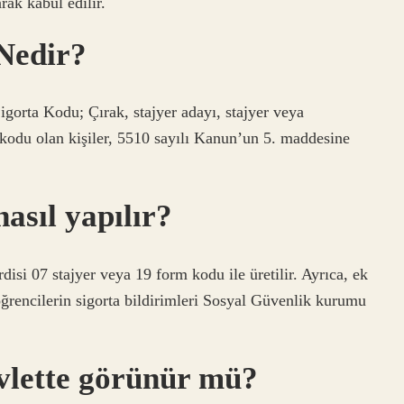
ak kabul edilir.
 Nedir?
Sigorta Kodu; Çırak, stajyer adayı, stajyer veya
u kodu olan kişiler, 5510 sayılı Kanun’un 5. maddesine
nasıl yapılır?
rdisi 07 stajyer veya 19 form kodu ile üretilir. Ayrıca, ek
öğrencilerin sigorta bildirimleri Sosyal Güvenlik kurumu
evlette görünür mü?