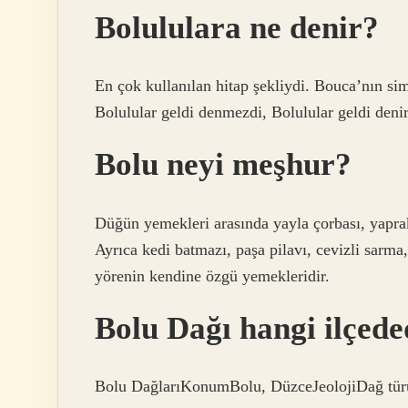
Bolululara ne denir?
En çok kullanılan hitap şekliydi. Bouca’nın simg
Bolulular geldi denmezdi, Bolulular geldi denir
Bolu neyi meşhur?
Düğün yemekleri arasında yayla çorbası, yaprak
Ayrıca kedi batmazı, paşa pilavı, cevizli sarma
yörenin kendine özgü yemekleridir.
Bolu Dağı hangi ilçede
Bolu DağlarıKonumBolu, DüzceJeolojiDağ türü