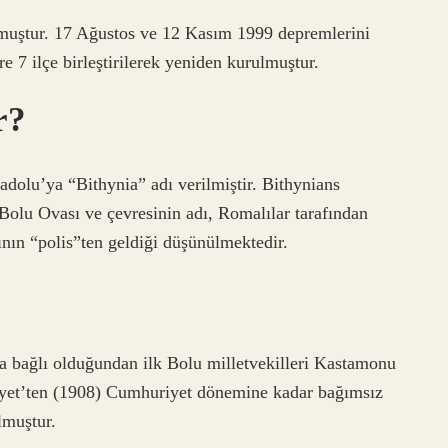
lmuştur. 17 Ağustos ve 12 Kasım 1999 depremlerini
e 7 ilçe birleştirilerek yeniden kurulmuştur.
r?
dolu’ya “Bithynia” adı verilmiştir. Bithynians
Bolu Ovası ve çevresinin adı, Romalılar tarafından
dının “polis”ten geldiği düşünülmektedir.
?
a bağlı olduğundan ilk Bolu milletvekilleri Kastamonu
rutiyet’ten (1908) Cumhuriyet dönemine kadar bağımsız
lmuştur.