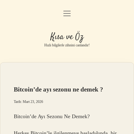
menüyü
Anasayfa
aç
Gizlilik Politikası
Kısa ve Öz
Yasal Uyarı
Hızlı bilgilerle zihnini canlandır!
Hakkımızda
Bitcoin’de ayı sezonu ne demek ?
Tarih: Mart 23, 2026
Bitcoin’de Ayı Sezonu Ne Demek?
Herkes Bitcoin’le ilgilenmeye başladığında, bir