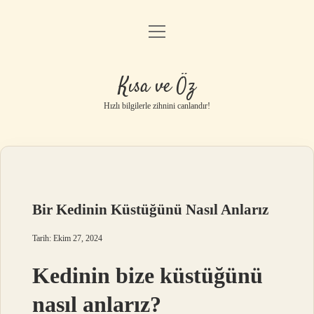
menüyü
Anasayfa
aç
Gizlilik Politikası
Kısa ve Öz
Yasal Uyarı
Hızlı bilgilerle zihnini canlandır!
Hakkımızda
Bir Kedinin Küstüğünü Nasıl Anlarız
Tarih: Ekim 27, 2024
Kedinin bize küstüğünü
nasıl anlarız?