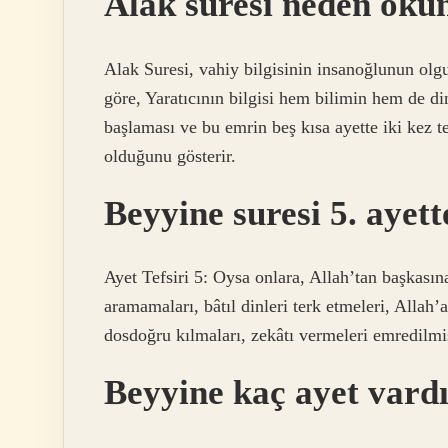
Alak suresi neden oku
Alak Suresi, vahiy bilgisinin insanoğlunun ol
göre, Yaratıcının bilgisi hem bilimin hem de di
başlaması ve bu emrin beş kısa ayette iki kez 
olduğunu gösterir.
Beyyine suresi 5. ayett
Ayet Tefsiri 5: Oysa onlara, Allah’tan başkası
aramamaları, bâtıl dinleri terk etmeleri, Allah
dosdoğru kılmaları, zekâtı vermeleri emredilmiş
Beyyine kaç ayet vard