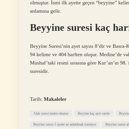
olmuştur. İsmi ilk ayette geçen “beyyine” keli
anlamına gelir.
Beyyine suresi kaç har
Beyyine Suresi’nin ayet sayısı 8’dir ve Basra-
94 kelime ve 404 harften oluşur. Medine’de vah
Mushaf’taki resmi sırasına göre Kur’an’ın 98. s
suresidir.
Tarih:
Makaleler
Alak suresi neden okunur
Beyyine kaç ayet vardır
Beyyin
Beyyine suresi 5 ayette ne anlatılmak isteniyor
Beyyine suresi a