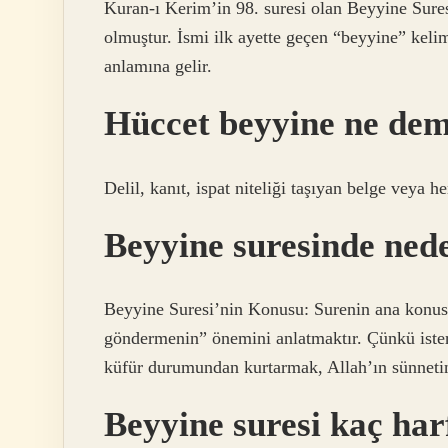
Kuran-ı Kerim’in 98. suresi olan Beyyine Sure
olmuştur. İsmi ilk ayette geçen “beyyine” keli
anlamına gelir.
Hüccet beyyine ne de
Delil, kanıt, ispat niteliği taşıyan belge veya he
Beyyine suresinde ned
Beyyine Suresi’nin Konusu: Surenin ana konusu
göndermenin” önemini anlatmaktır. Çünkü ister K
küfür durumundan kurtarmak, Allah’ın sünnet
Beyyine suresi kaç har