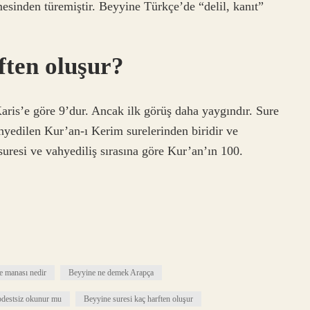
mesinden türemiştir. Beyyine Türkçe’de “delil, kanıt”
ften oluşur?
Karis’e göre 9’dur. Ancak ilk görüş daha yaygındır. Sure
yedilen Kur’an-ı Kerim surelerinden biridir ve
uresi ve vahyediliş sırasına göre Kur’an’ın 100.
e manası nedir
Beyyine ne demek Arapça
bdestsiz okunur mu
Beyyine suresi kaç harften oluşur