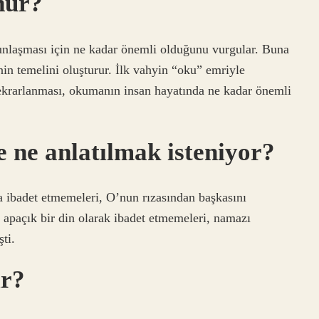
nur?
gunlaşması için ne kadar önemli olduğunu vurgular. Buna
nin temelini oluşturur. İlk vahyin “oku” emriyle
tekrarlanması, okumanın insan hayatında ne kadar önemli
e ne anlatılmak isteniyor?
na ibadet etmemeleri, O’nun rızasından başkasını
’a apaçık bir din olarak ibadet etmemeleri, namazı
ti.
ır?