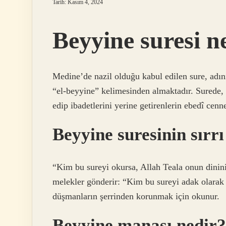
Tarih: Kasım 4, 2024
Beyyine suresi ne
Medine’de nazil olduğu kabul edilen sure, adını
“el-beyyine” kelimesinden almaktadır. Surede,
edip ibadetlerini yerine getirenlerin ebedî cenne
Beyyine suresinin sırrı
“Kim bu sureyi okursa, Allah Teala onun dinin
melekler gönderir: “Kim bu sureyi adak olarak 
düşmanların şerrinden korunmak için okunur.
Beyyine manası nedir?