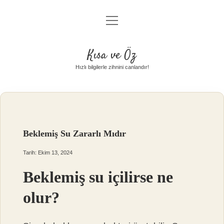
menüyü
Anasayfa
aç
Gizlilik Politikası
Kısa ve Öz
Yasal Uyarı
Hızlı bilgilerle zihnini canlandır!
Hakkımızda
Beklemiş Su Zararlı Mıdır
Tarih: Ekim 13, 2024
Beklemiş su içilirse ne
olur?