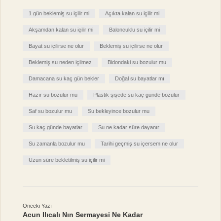
1 gün beklemiş su içilir mi
Açıkta kalan su içilir mi
Akşamdan kalan su içilir mi
Baloncuklu su içilir mi
Bayat su içilirse ne olur
Beklemiş su içilirse ne olur
Beklemiş su neden içilmez
Bidondaki su bozulur mu
Damacana su kaç gün bekler
Doğal su bayatlar mı
Hazır su bozulur mu
Plastik şişede su kaç günde bozulur
Saf su bozulur mu
Su bekleyince bozulur mu
Su kaç günde bayatlar
Su ne kadar süre dayanır
Su zamanla bozulur mu
Tarihi geçmiş su içersem ne olur
Uzun süre bekletilmiş su içilir mi
Önceki Yazı
Acun Ilıcalı Nın Sermayesi Ne Kadar