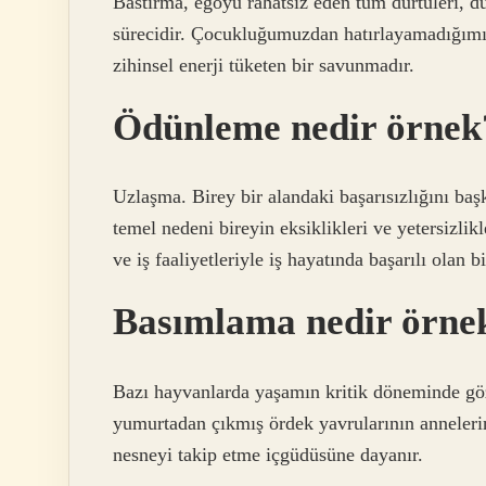
Bastırma, egoyu rahatsız eden tüm dürtüleri, d
sürecidir. Çocukluğumuzdan hatırlayamadığımız
zihinsel enerji tüketen bir savunmadır.
Ödünleme nedir örnek
Uzlaşma. Birey bir alandaki başarısızlığını başk
temel nedeni bireyin eksiklikleri ve yetersizlik
ve iş faaliyetleriyle iş hayatında başarılı olan bir
Basımlama nedir örne
Bazı hayvanlarda yaşamın kritik döneminde göz
yumurtadan çıkmış ördek yavrularının annelerin
nesneyi takip etme içgüdüsüne dayanır.