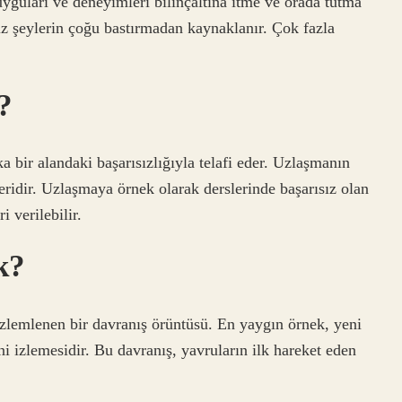
uyguları ve deneyimleri bilinçaltına itme ve orada tutma
 şeylerin çoğu bastırmadan kaynaklanır. Çok fazla
?
a bir alandaki başarısızlığıyla telafi eder. Uzlaşmanın
leridir. Uzlaşmaya örnek olarak derslerinde başarısız olan
i verilebilir.
k?
lemlenen bir davranış örüntüsü. En yaygın örnek, yeni
i izlemesidir. Bu davranış, yavruların ilk hareket eden