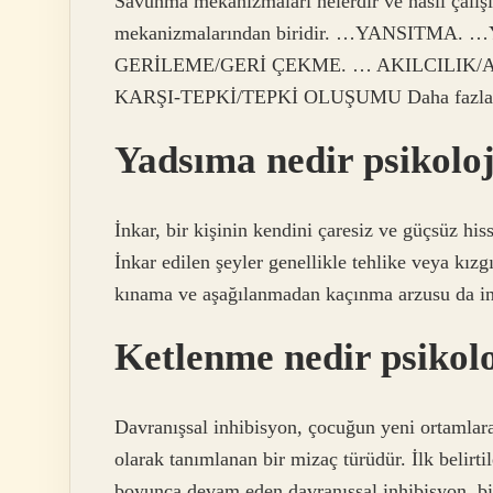
Savunma mekanizmaları nelerdir ve nasıl çalışı
mekanizmalarından biridir. …YANSITM
GERİLEME/GERİ ÇEKME. … AKILCILIK
KARŞI-TEPKİ/TEPKİ OLUŞUMU Daha fazla 
Yadsıma nedir psikolo
İnkar, bir kişinin kendini çaresiz ve güçsüz h
İnkar edilen şeyler genellikle tehlike veya kızg
kınama ve aşağılanmadan kaçınma arzusu da in
Ketlenme nedir psikol
Davranışsal inhibisyon, çocuğun yeni ortamlara
olarak tanımlanan bir mizaç türüdür. İlk belirt
boyunca devam eden davranışsal inhibisyon, bir