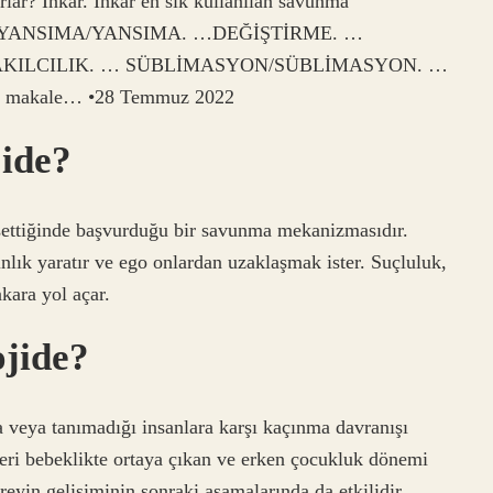
rlar? İnkar. İnkar en sık kullanılan savunma
A. …YANSIMA/YANSIMA. …DEĞİŞTİRME. …
/AKILCILIK. … SÜBLİMASYON/SÜBLİMASYON. …
makale… •28 Temmuz 2022
jide?
issettiğinde başvurduğu bir savunma mekanizmasıdır.
ınlık yaratır ve ego onlardan uzaklaşmak ister. Suçluluk,
kara yol açar.
ojide?
 veya tanımadığı insanlara karşı kaçınma davranışı
ileri bebeklikte ortaya çıkan ve erken çocukluk dönemi
eyin gelişiminin sonraki aşamalarında da etkilidir.