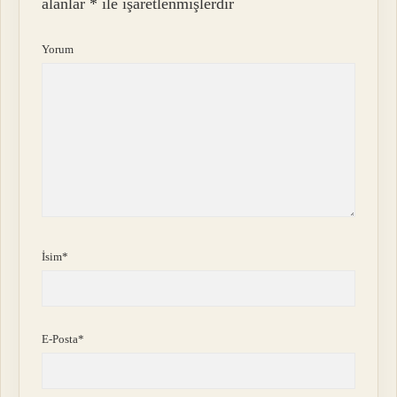
alanlar
*
ile işaretlenmişlerdir
Yorum
İsim*
E-Posta*