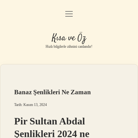
menüyü
Anasayfa
aç
Gizlilik Politikası
Kısa ve Öz
Yasal Uyarı
Hızlı bilgilerle zihnini canlandır!
Hakkımızda
Banaz Şenlikleri Ne Zaman
Tarih: Kasım 13, 2024
Pir Sultan Abdal
Şenlikleri 2024 ne