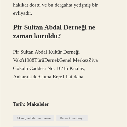
hakikat dostu ve bu dergahta yetişmiş bir
evliyadır.
Pir Sultan Abdal Derneği ne
zaman kuruldu?
Pir Sultan Abdal Kültür Derneği
Vakfı1988TürüDernekGenel MerkezZiya
Gökalp Caddesi No. 16/15 Kızılay,
AnkaraLiderCuma Erçe1 hat daha
Tarih:
Makaleler
Aksu Şenlikleri ne zaman
Banaz kimin köyü