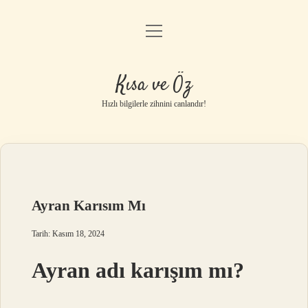
menüyü
Anasayfa
aç
Gizlilik Politikası
Kısa ve Öz
Yasal Uyarı
Hızlı bilgilerle zihnini canlandır!
Hakkımızda
Ayran Karısım Mı
Tarih: Kasım 18, 2024
Ayran adı karışım mı?