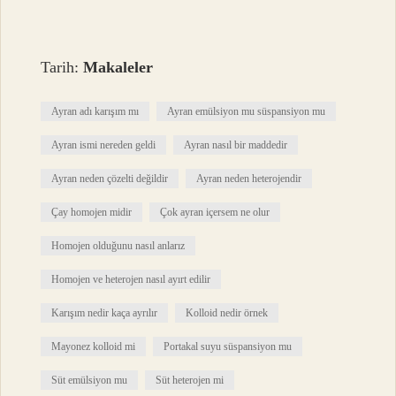
Tarih:
Makaleler
Ayran adı karışım mı
Ayran emülsiyon mu süspansiyon mu
Ayran ismi nereden geldi
Ayran nasıl bir maddedir
Ayran neden çözelti değildir
Ayran neden heterojendir
Çay homojen midir
Çok ayran içersem ne olur
Homojen olduğunu nasıl anlarız
Homojen ve heterojen nasıl ayırt edilir
Karışım nedir kaça ayrılır
Kolloid nedir örnek
Mayonez kolloid mi
Portakal suyu süspansiyon mu
Süt emülsiyon mu
Süt heterojen mi