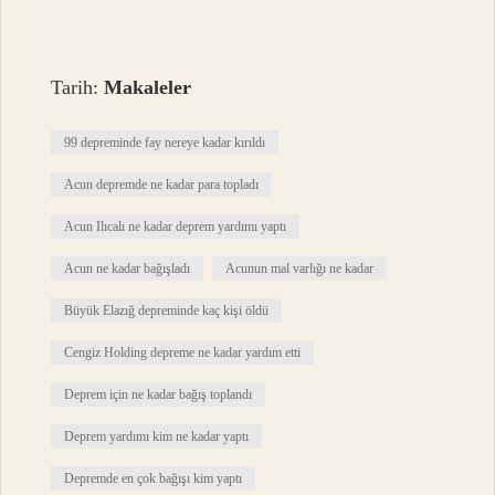
Tarih:
Makaleler
99 depreminde fay nereye kadar kırıldı
Acun depremde ne kadar para topladı
Acun Ilıcalı ne kadar deprem yardımı yaptı
Acun ne kadar bağışladı
Acunun mal varlığı ne kadar
Büyük Elazığ depreminde kaç kişi öldü
Cengiz Holding depreme ne kadar yardım etti
Deprem için ne kadar bağış toplandı
Deprem yardımı kim ne kadar yaptı
Depremde en çok bağışı kim yaptı