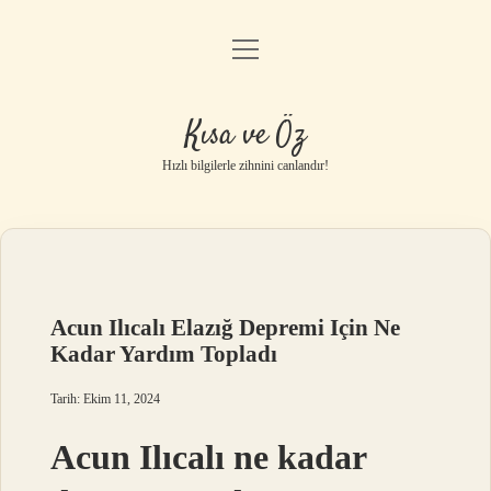
menüyü
Anasayfa
aç
Gizlilik Politikası
Kısa ve Öz
Yasal Uyarı
Hızlı bilgilerle zihnini canlandır!
Hakkımızda
Acun Ilıcalı Elazığ Depremi Için Ne
Kadar Yardım Topladı
Tarih: Ekim 11, 2024
Acun Ilıcalı ne kadar