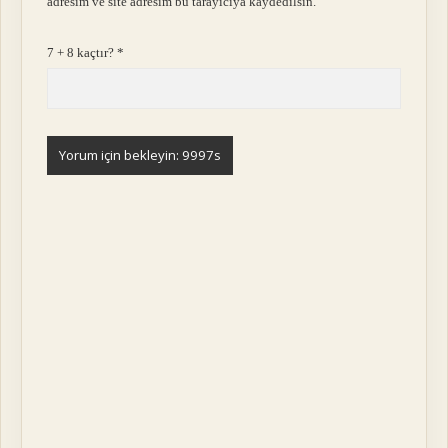
adresim ve site adresim bu tarayıcıya kaydedilsin.
7 + 8 kaçtır?
*