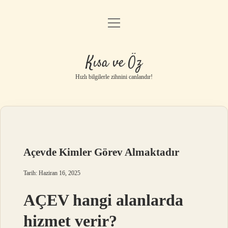
menüyü
Anasayfa
aç
Gizlilik Politikası
Kısa ve Öz
Yasal Uyarı
Hızlı bilgilerle zihnini canlandır!
Hakkımızda
Açevde Kimler Görev Almaktadır
Tarih: Haziran 16, 2025
AÇEV hangi alanlarda
hizmet verir?