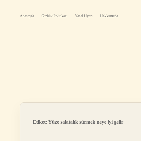
Anasayfa
Gizlilik Politikası
Yasal Uyarı
Hakkımızda
Etiket:
Yüze salatalık sürmek neye iyi gelir