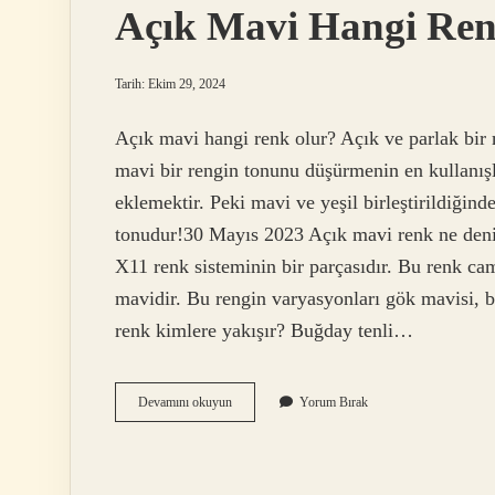
Açık Mavi Hangi Ren
Tarih: Ekim 29, 2024
Açık mavi hangi renk olur? Açık ve parlak bir m
mavi bir rengin tonunu düşürmenin en kullanışlı
eklemektir. Peki mavi ve yeşil birleştirildiğin
tonudur!30 Mayıs 2023 Açık mavi renk ne deni
X11 renk sisteminin bir parçasıdır. Bu renk 
mavidir. Bu rengin varyasyonları gök mavisi, b
renk kimlere yakışır? Buğday tenli…
Açık
Devamını okuyun
Yorum Bırak
Mavi
Hangi
Renktir