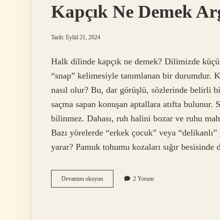
Kapçık Ne Demek Ar
Tarih: Eylül 21, 2024
Halk dilinde kapçık ne demek? Dilimizde küçük 
“snap” kelimesiyle tanımlanan bir durumdur. Ka
nasıl olur? Bu, dar görüşlü, sözlerinde belirli
saçma sapan konuşan aptallara atıfta bulunur. 
bilinmez. Dahası, ruh halini bozar ve ruhu ma
Bazı yörelerde “erkek çocuk” veya “delikanlı” 
yarar? Pamuk tohumu kozaları sığır besisinde 
Kapçık
Devamını okuyun
2 Yorum
Ne
Demek
Argo