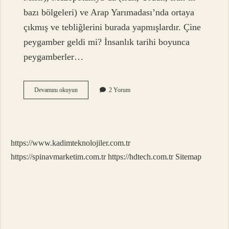
bazı bölgeleri) ve Arap Yarımadası’nda ortaya
çıkmış ve tebliğlerini burada yapmışlardır. Çine
peygamber geldi mi? İnsanlık tarihi boyunca
peygamberler…
Bütün
Devamını okuyun
2 Yorum
Peygamberler
Hangi
Soydan
Gelmiştir
https://www.kadimteknolojiler.com.tr
https://spinavmarketim.com.tr
https://hdtech.com.tr
Sitemap