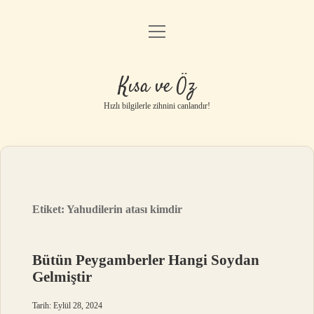
menüyü
Anasayfa
aç
Gizlilik Politikası
Kısa ve Öz
Yasal Uyarı
Hızlı bilgilerle zihnini canlandır!
Hakkımızda
Etiket:
Yahudilerin atası kimdir
Bütün Peygamberler Hangi Soydan
Gelmiştir
Tarih: Eylül 28, 2024