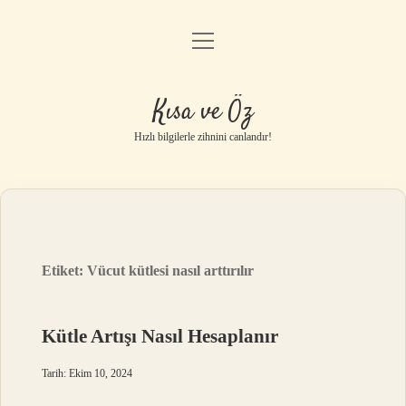
menüyü
Anasayfa
aç
Gizlilik Politikası
Kısa ve Öz
Yasal Uyarı
Hızlı bilgilerle zihnini canlandır!
Hakkımızda
Etiket:
Vücut kütlesi nasıl arttırılır
Kütle Artışı Nasıl Hesaplanır
Tarih: Ekim 10, 2024