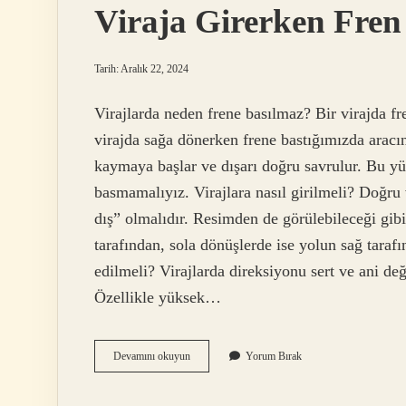
Viraja Girerken Fren
Tarih: Aralık 22, 2024
Virajlarda neden frene basılmaz? Bir virajda fre
virajda sağa dönerken frene bastığımızda aracın
kaymaya başlar ve dışarı doğru savrulur. Bu yü
basmamalıyız. Virajlara nasıl girilmeli? Doğru v
dış” olmalıdır. Resimden de görülebileceği gibi
tarafından, sola dönüşlerde ise yolun sağ tara
edilmeli? Virajlarda direksiyonu sert ve ani de
Özellikle yüksek…
Viraja
Devamını okuyun
Yorum Bırak
Girerken
Fren
Yapılır