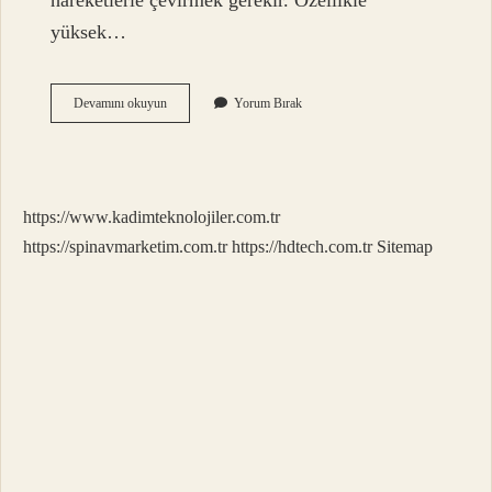
hareketlerle çevirmek gerekir. Özellikle
yüksek…
Viraja
Devamını okuyun
Yorum Bırak
Girerken
Fren
Yapılır
Mı
https://www.kadimteknolojiler.com.tr
https://spinavmarketim.com.tr
https://hdtech.com.tr
Sitemap