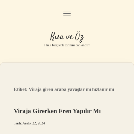
menüyü
Anasayfa
aç
Gizlilik Politikası
Kısa ve Öz
Yasal Uyarı
Hızlı bilgilerle zihnini canlandır!
Hakkımızda
Etiket:
Viraja giren araba yavaşlar mı hızlanır mı
Viraja Girerken Fren Yapılır Mı
Tarih: Aralık 22, 2024