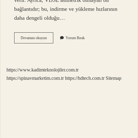
verir. Ayrıca, VDSL asimetrik olmayan bir
bağlantıdır; bu, indirme ve yükleme hızlarının
daha dengeli olduğu…
Kaç
Devamını okuyun
Yorum Bırak
Çeşit
Modem
Var
https://www.kadimteknolojiler.com.tr
https://spinavmarketim.com.tr
https://hdtech.com.tr
Sitemap