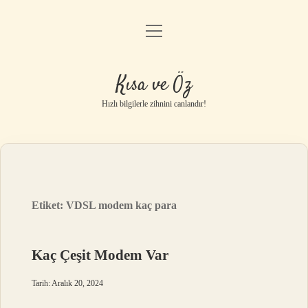
menüyü
Anasayfa
aç
Gizlilik Politikası
Kısa ve Öz
Yasal Uyarı
Hızlı bilgilerle zihnini canlandır!
Hakkımızda
Etiket:
VDSL modem kaç para
Kaç Çeşit Modem Var
Tarih: Aralık 20, 2024