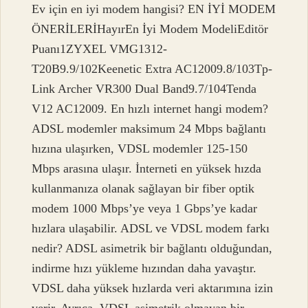
Ev için en iyi modem hangisi? EN İYİ MODEM
ÖNERİLERİHayırEn İyi Modem ModeliEditör
Puanı1ZYXEL VMG1312-
T20B9.9/102Keenetic Extra AC12009.8/103Tp-
Link Archer VR300 Dual Band9.7/104Tenda
V12 AC12009. En hızlı internet hangi modem?
ADSL modemler maksimum 24 Mbps bağlantı
hızına ulaşırken, VDSL modemler 125-150
Mbps arasına ulaşır. İnterneti en yüksek hızda
kullanmanıza olanak sağlayan bir fiber optik
modem 1000 Mbps’ye veya 1 Gbps’ye kadar
hızlara ulaşabilir. ADSL ve VDSL modem farkı
nedir? ADSL asimetrik bir bağlantı olduğundan,
indirme hızı yükleme hızından daha yavaştır.
VDSL daha yüksek hızlarda veri aktarımına izin