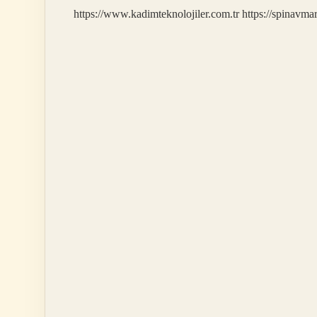
Talep
https://www.kadimteknolojiler.com.tr
https://spinavma
Mi