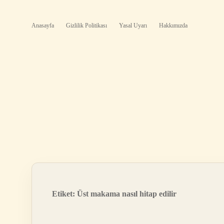
Anasayfa
Gizlilik Politikası
Yasal Uyarı
Hakkımızda
Etiket:
Üst makama nasıl hitap edilir