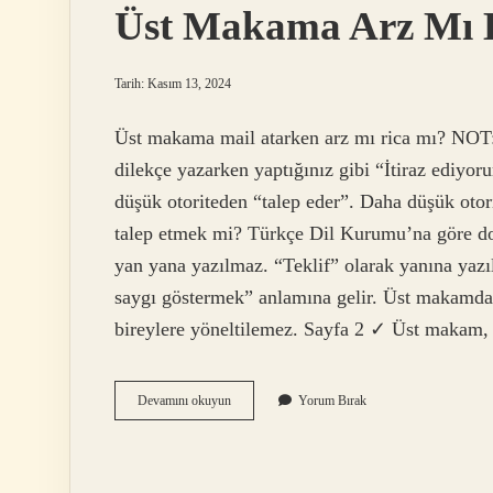
Üst Makama Arz Mı E
Tarih: Kasım 13, 2024
Üst makama mail atarken arz mı rica mı? NOT:
dilekçe yazarken yaptığınız gibi “İtiraz ediyor
düşük otoriteden “talep eder”. Daha düşük otor
talep etmek mi? Türkçe Dil Kurumu’na göre doğr
yan yana yazılmaz. “Teklif” olarak yanına yazıl
saygı göstermek” anlamına gelir. Üst makamdan 
bireylere yöneltilemez. Sayfa 2 ✓ Üst makam, 
Üst
Devamını okuyun
Yorum Bırak
Makama
Arz
Mı
Edilir