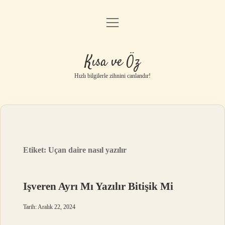
menüyü
Anasayfa
aç
Gizlilik Politikası
Kısa ve Öz
Yasal Uyarı
Hızlı bilgilerle zihnini canlandır!
Hakkımızda
Etiket:
Uçan daire nasıl yazılır
Işveren Ayrı Mı Yazılır Bitişik Mi
Tarih: Aralık 22, 2024