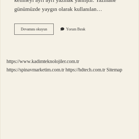
kelimeyi ayrı ayrı yazmak yanlıştır. Yazıhane
günümüzde yaygın olarak kullanılan…
Işveren
Devamını okuyun
Yorum Bırak
Ayrı
Mı
Yazılır
Bitişik
Mi
https://www.kadimteknolojiler.com.tr
https://spinavmarketim.com.tr
https://hdtech.com.tr
Sitemap