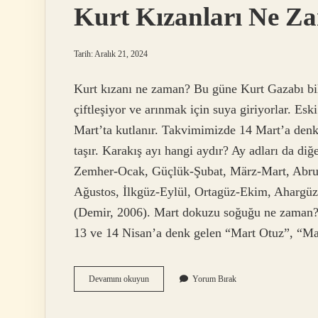
Kurt Kızanları Ne Z
Tarih: Aralık 21, 2024
Kurt kızanı ne zaman? Bu güne Kurt Gazabı bile
çiftleşiyor ve arınmak için suya giriyorlar. Es
Mart’ta kutlanır. Takvimimizde 14 Mart’a denk
taşır. Karakış ayı hangi aydır? Ay adları da diğ
Zemher-Ocak, Güçlük-Şubat, März-Mart, Abru
Ağustos, İlkgüz-Eylül, Ortagüz-Ekim, Ahargüz-
(Demir, 2006). Mart dokuzu soğuğu ne zaman? 
13 ve 14 Nisan’a denk gelen “Mart Otuz”, “
Kurt
Devamını okuyun
Yorum Bırak
Kızanları
Ne
Zaman