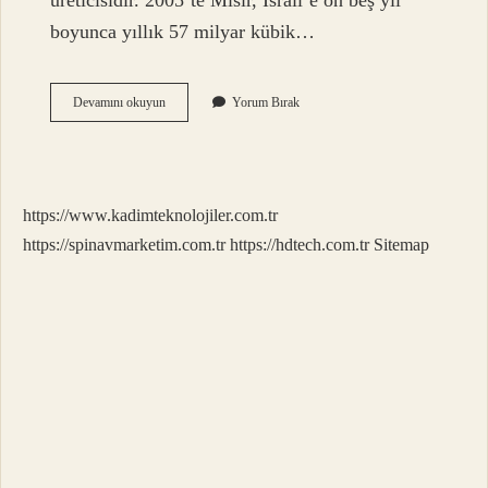
üreticisidir. 2005’te Mısır, İsrail’e on beş yıl
boyunca yıllık 57 milyar kübik…
Ülkeler
Devamını okuyun
Yorum Bırak
Arası
Doğalgaz
Nasıl
Taşınır
https://www.kadimteknolojiler.com.tr
https://spinavmarketim.com.tr
https://hdtech.com.tr
Sitemap