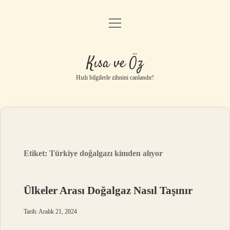
menüyü
Anasayfa
aç
Gizlilik Politikası
Kısa ve Öz
Yasal Uyarı
Hızlı bilgilerle zihnini canlandır!
Hakkımızda
Etiket:
Türkiye doğalgazı kimden alıyor
Ülkeler Arası Doğalgaz Nasıl Taşınır
Tarih: Aralık 21, 2024