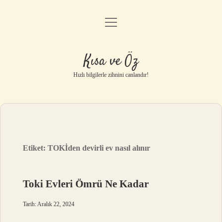
menüyü
Anasayfa
aç
Gizlilik Politikası
Kısa ve Öz
Yasal Uyarı
Hızlı bilgilerle zihnini canlandır!
Hakkımızda
Etiket:
TOKİden devirli ev nasıl alınır
Toki Evleri Ömrü Ne Kadar
Tarih: Aralık 22, 2024