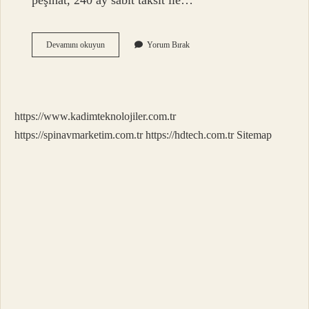
peşinat, 240 ay sabit taksit ile…
Toki
Devamını okuyun
Yorum Bırak
Evleri
Ömrü
Ne
Kadar
https://www.kadimteknolojiler.com.tr
https://spinavmarketim.com.tr
https://hdtech.com.tr
Sitemap