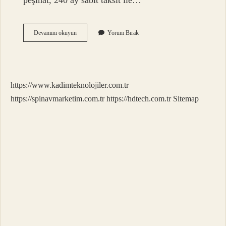
peşinat, 240 ay sabit taksit ile…
Toki
Devamını okuyun
Yorum Bırak
Evleri
Ömrü
Ne
Kadar
https://www.kadimteknolojiler.com.tr
https://spinavmarketim.com.tr
https://hdtech.com.tr
Sitemap