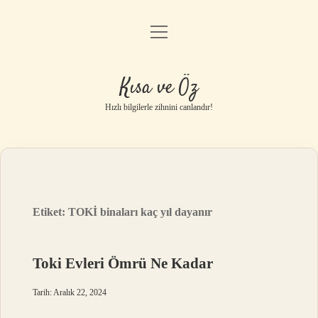
menüyü
Anasayfa
aç
Gizlilik Politikası
Kısa ve Öz
Yasal Uyarı
Hızlı bilgilerle zihnini canlandır!
Hakkımızda
Etiket:
TOKİ binaları kaç yıl dayanır
Toki Evleri Ömrü Ne Kadar
Tarih: Aralık 22, 2024