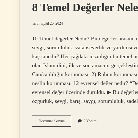
8 Temel Değerler Nele
Tarih: Eylül 26, 2024
10 Temel değerler Nedir? Bu değerler arasında a
sevgi, sorumluluk, vatanseverlik ve yardımsever
kaç tanedir? Her çağdaki insanlığın bu temel a
olan İslam dini, ilk ve son amacını gerçekleşti
Can/canlılığın korunması, 2) Ruhun korunması
neslin korunması. 12 evrensel değer nedir? “De
evrensel değer üzerinde duruldu. ▶ Bu değerler;
özgürlük, sevgi, barış, saygı, sorumluluk, sade
8
Devamını okuyun
2 Yorum
Temel
Değerler
Nelerdir