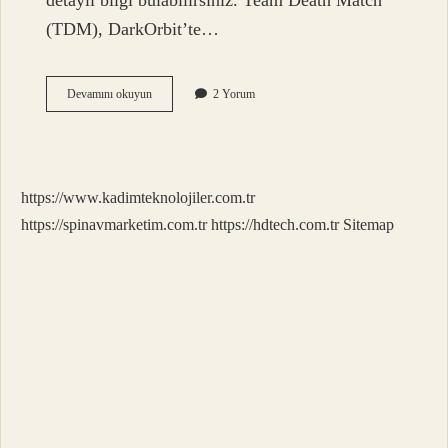
detaylı bilgi bulabilirsiniz. Team Death Match
(TDM), DarkOrbit’te…
Tdm
Devamını okuyun
2 Yorum
Oyuncusu
Ne
Demek
https://www.kadimteknolojiler.com.tr
https://spinavmarketim.com.tr
https://hdtech.com.tr
Sitemap