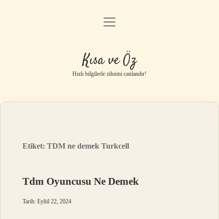
menüyü
Anasayfa
aç
Gizlilik Politikası
Kısa ve Öz
Yasal Uyarı
Hızlı bilgilerle zihnini canlandır!
Hakkımızda
Etiket:
TDM ne demek Turkcell
Tdm Oyuncusu Ne Demek
Tarih: Eylül 22, 2024