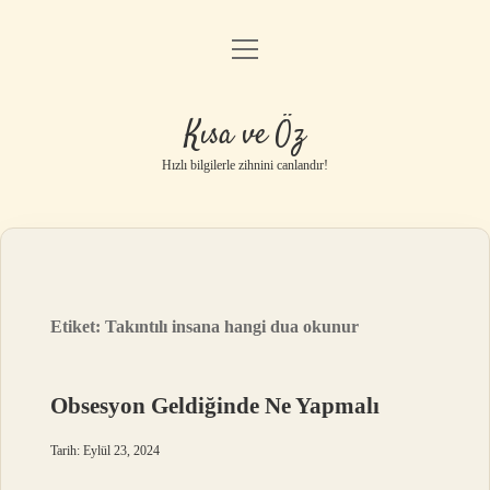
menüyü
Anasayfa
aç
Gizlilik Politikası
Kısa ve Öz
Yasal Uyarı
Hızlı bilgilerle zihnini canlandır!
Hakkımızda
Etiket:
Takıntılı insana hangi dua okunur
Obsesyon Geldiğinde Ne Yapmalı
Tarih: Eylül 23, 2024