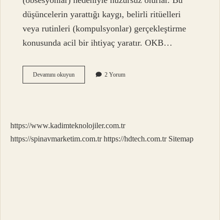
(obsesyonlar) nedeniyle huzursuz olurlar. Bu
düşüncelerin yarattığı kaygı, belirli ritüelleri
veya rutinleri (kompulsyonlar) gerçekleştirme
konusunda acil bir ihtiyaç yaratır. OKB…
Obsesyon
Devamını okuyun
2 Yorum
Geldiğinde
Ne
Yapmalı
https://www.kadimteknolojiler.com.tr
https://spinavmarketim.com.tr
https://hdtech.com.tr
Sitemap