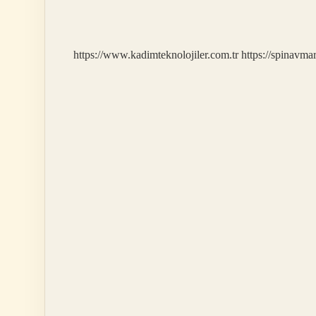
Ne
Yapmalı
https://www.kadimteknolojiler.com.tr
https://spinavma