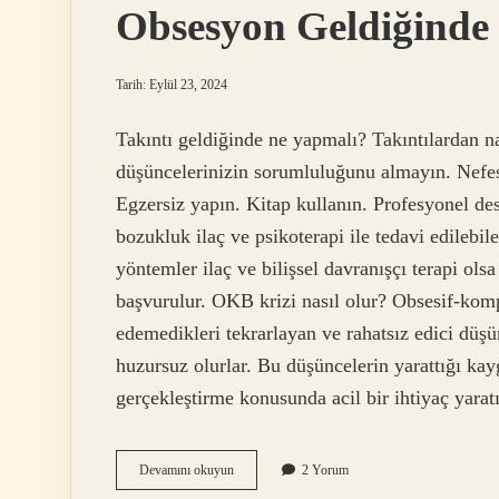
Obsesyon Geldiğinde
Tarih: Eylül 23, 2024
Takıntı geldiğinde ne yapmalı? Takıntılardan na
düşüncelerinizin sorumluluğunu almayın. Nefes 
Egzersiz yapın. Kitap kullanın. Profesyonel de
bozukluk ilaç ve psikoterapi ile tedavi edilebile
yöntemler ilaç ve bilişsel davranışçı terapi ols
başvurulur. OKB krizi nasıl olur? Obsesif-komp
edemedikleri tekrarlayan ve rahatsız edici düş
huzursuz olurlar. Bu düşüncelerin yarattığı kaygı
gerçekleştirme konusunda acil bir ihtiyaç yar
Obsesyon
Devamını okuyun
2 Yorum
Geldiğinde