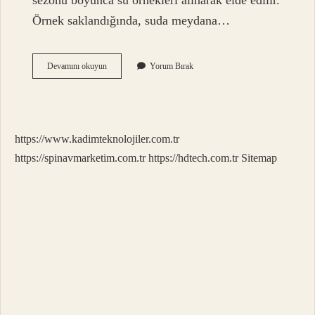
sezonu boyunca su örnekleri alınarak elde edilir.
Örnek saklandığında, suda meydana…
Sulama
Devamını okuyun
Yorum Bırak
Suyu
Nasıl
Olmalı
https://www.kadimteknolojiler.com.tr
https://spinavmarketim.com.tr
https://hdtech.com.tr
Sitemap