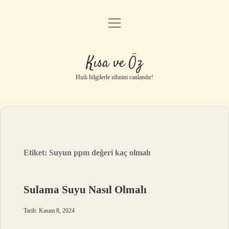
menüyü
Anasayfa
aç
Gizlilik Politikası
Kısa ve Öz
Yasal Uyarı
Hızlı bilgilerle zihnini canlandır!
Hakkımızda
Etiket:
Suyun ppm değeri kaç olmalı
Sulama Suyu Nasıl Olmalı
Tarih: Kasım 8, 2024