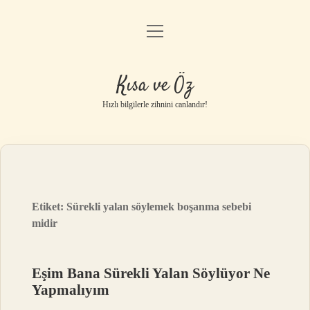
menüyü
Anasayfa
aç
Gizlilik Politikası
Kısa ve Öz
Yasal Uyarı
Hızlı bilgilerle zihnini canlandır!
Hakkımızda
Etiket:
Sürekli yalan söylemek boşanma sebebi
midir
Eşim Bana Sürekli Yalan Söylüyor Ne
Yapmalıyım