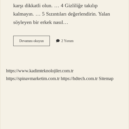
karşı dikkatli olun. … 4 Gizliliğe takılıp
kalmayın. … 5 Sızıntıları değerlendirin. Yalan
söyleyen bir erkek nasıl…
Eşim
Devamını okuyun
2 Yorum
Bana
Sürekli
Yalan
Söylüyor
Ne
https://www.kadimteknolojiler.com.tr
Yapmalıyım
https://spinavmarketim.com.tr
https://hdtech.com.tr
Sitemap