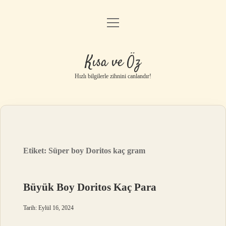
menüyü
Anasayfa
aç
Gizlilik Politikası
Kısa ve Öz
Yasal Uyarı
Hızlı bilgilerle zihnini canlandır!
Hakkımızda
Etiket:
Süper boy Doritos kaç gram
Büyük Boy Doritos Kaç Para
Tarih: Eylül 16, 2024