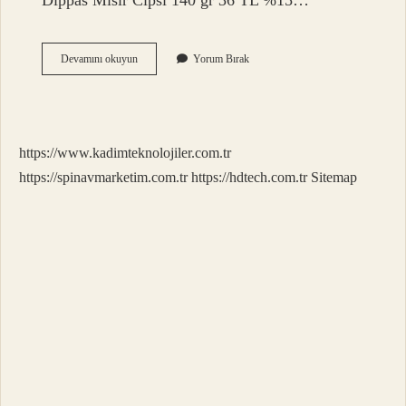
Dippas Mısır Cipsi 140 gr 36 TL %15…
Büyük
Devamını okuyun
Yorum Bırak
Boy
Doritos
Kaç
Para
https://www.kadimteknolojiler.com.tr
https://spinavmarketim.com.tr
https://hdtech.com.tr
Sitemap