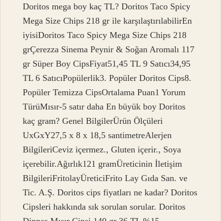
Doritos mega boy kaç TL? Doritos Taco Spicy
Mega Size Chips 218 gr ile karşılaştırılabilirEn
iyisiDoritos Taco Spicy Mega Size Chips 218
grÇerezza Sinema Peynir & Soğan Aromalı 117
gr Süper Boy CipsFiyat51,45 TL 9 Satıcı34,95
TL 6 SatıcıPopülerlik3. Popüler Doritos Cips8.
Popüler Temizza CipsOrtalama Puan1 Yorum
TürüMısır-5 satır daha En büyük boy Doritos
kaç gram? Genel BilgilerÜrün Ölçüleri
UxGxY‎27,5 x 8 x 18,5 santimetreAlerjen
Bilgileri‎Ceviz içermez., Gluten içerir., Soya
içerebilir.Ağırlık‎121 gramÜreticinin İletişim
Bilgileri‎FritolayÜretici‎Frito Lay Gıda San. ve
Tic. A.Ş. Doritos cips fiyatları ne kadar? Doritos
Cipsleri hakkında sık sorulan sorular. Doritos