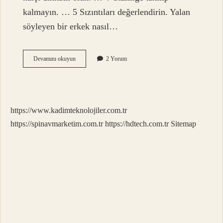
kalmayın. … 5 Sızıntıları değerlendirin. Yalan
söyleyen bir erkek nasıl…
Eşim
Devamını okuyun
2 Yorum
Bana
Sürekli
Yalan
Söylüyor
Ne
https://www.kadimteknolojiler.com.tr
Yapmalıyım
https://spinavmarketim.com.tr
https://hdtech.com.tr
Sitemap