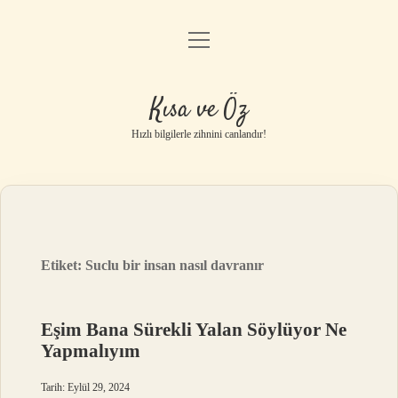
menüyü
Anasayfa
aç
Gizlilik Politikası
Kısa ve Öz
Yasal Uyarı
Hızlı bilgilerle zihnini canlandır!
Hakkımızda
Etiket:
Suclu bir insan nasıl davranır
Eşim Bana Sürekli Yalan Söylüyor Ne
Yapmalıyım
Tarih: Eylül 29, 2024