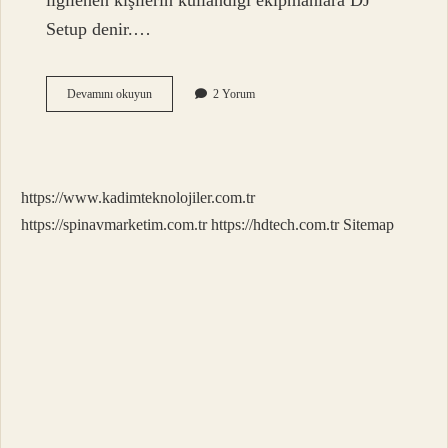
ilgilenen kişilerin kullandığı ekipmanlara DJ
Setup denir.…
Dj
Devamını okuyun
2 Yorum
Mikseri
Ne
Işe
Yarar
https://www.kadimteknolojiler.com.tr
https://spinavmarketim.com.tr
https://hdtech.com.tr
Sitemap