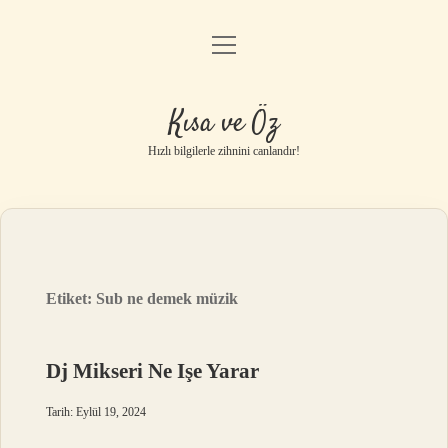
menüyü
Anasayfa
aç
Gizlilik Politikası
Kısa ve Öz
Yasal Uyarı
Hızlı bilgilerle zihnini canlandır!
Hakkımızda
Etiket:
Sub ne demek müzik
Dj Mikseri Ne Işe Yarar
Tarih: Eylül 19, 2024