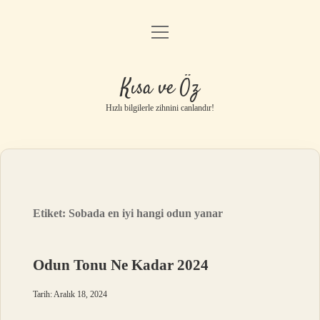
menüyü
Anasayfa
aç
Gizlilik Politikası
Kısa ve Öz
Yasal Uyarı
Hızlı bilgilerle zihnini canlandır!
Hakkımızda
Etiket:
Sobada en iyi hangi odun yanar
Odun Tonu Ne Kadar 2024
Tarih: Aralık 18, 2024