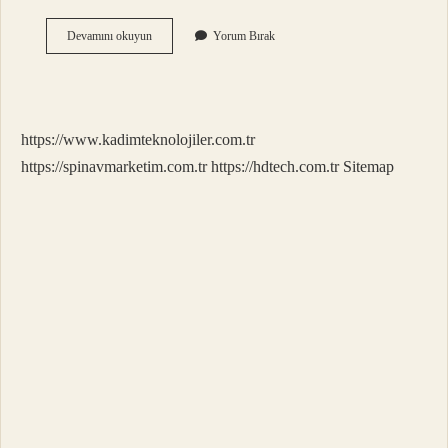
Odun
Devamını okuyun
Yorum Bırak
Tonu
Ne
Kadar
2024
https://www.kadimteknolojiler.com.tr
https://spinavmarketim.com.tr
https://hdtech.com.tr
Sitemap