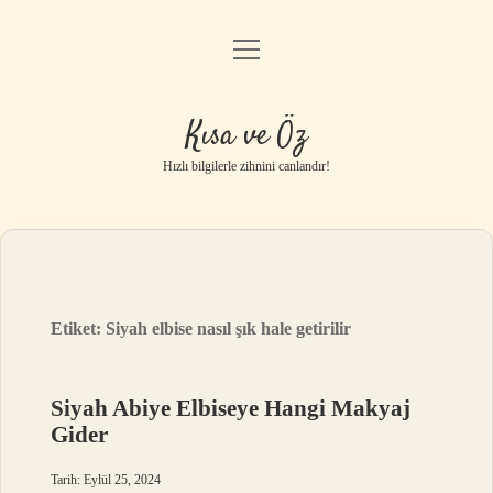
menüyü
Anasayfa
aç
Gizlilik Politikası
Kısa ve Öz
Yasal Uyarı
Hızlı bilgilerle zihnini canlandır!
Hakkımızda
Etiket:
Siyah elbise nasıl şık hale getirilir
Siyah Abiye Elbiseye Hangi Makyaj
Gider
Tarih: Eylül 25, 2024