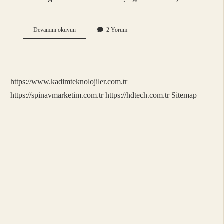
Siyah
Devamını okuyun
2 Yorum
Abiye
Elbiseye
Hangi
Makyaj
Gider
https://www.kadimteknolojiler.com.tr
https://spinavmarketim.com.tr
https://hdtech.com.tr
Sitemap