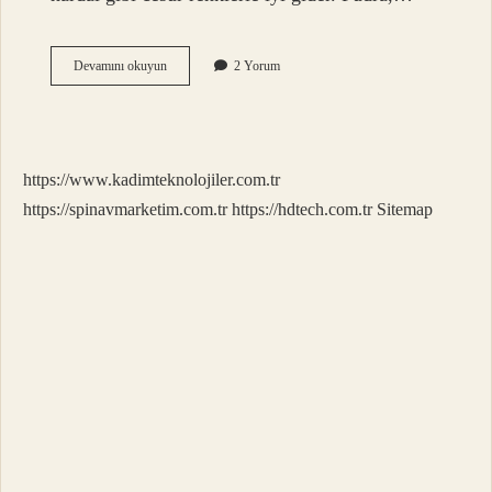
Siyah
Devamını okuyun
2 Yorum
Abiye
Elbiseye
Hangi
Makyaj
Gider
https://www.kadimteknolojiler.com.tr
https://spinavmarketim.com.tr
https://hdtech.com.tr
Sitemap