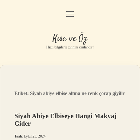
menüyü
Anasayfa
aç
Gizlilik Politikası
Kısa ve Öz
Yasal Uyarı
Hızlı bilgilerle zihnini canlandır!
Hakkımızda
Etiket:
Siyah abiye elbise altına ne renk çorap giyilir
Siyah Abiye Elbiseye Hangi Makyaj
Gider
Tarih: Eylül 25, 2024