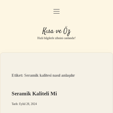
menüyü
Anasayfa
aç
Gizlilik Politikası
Kısa ve Öz
Yasal Uyarı
Hızlı bilgilerle zihnini canlandır!
Hakkımızda
Etiket:
Seramik kalitesi nasıl anlaşılır
Seramik Kaliteli Mi
Tarih: Eylül 28, 2024