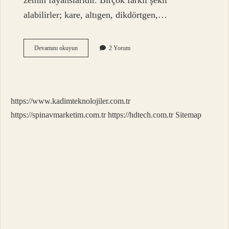
zemin fayanslarıdır. Birçok farklı şekil
alabilirler; kare, altıgen, dikdörtgen,…
Seramik
Devamını okuyun
2 Yorum
Kaliteli
Mi
https://www.kadimteknolojiler.com.tr
https://spinavmarketim.com.tr
https://hdtech.com.tr
Sitemap